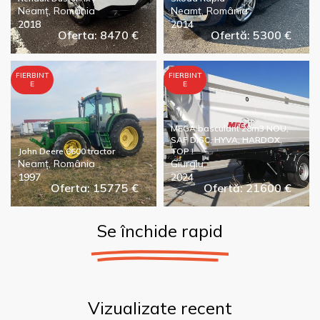
Neamț, România
Neamț, România
2018
2014
Oferta: 8470 €
Ofertă: 5300 €
FIERBINT
FIERBINT
E
E
MEGA basculant 28m3 NOU,
SAF DISC, HYVA, HARDOX,
John Deere 6600 tractor
TOP !
Neamț, România
Giurgiu,
1997
2024
Oferta: 15775 €
Ofertă: 21600 €
Se închide rapid
Vizualizate recent