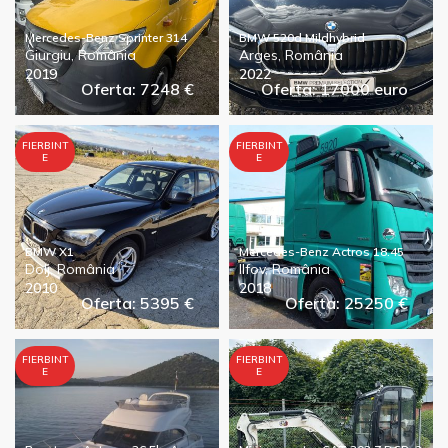
Mercedes-Benz Sprinter 314
BMW 520d Mildhybrid
Giurgiu, România
Arges, România
2019
2022
Oferta: 7248 €
Oferta: 17000 euro
FIERBINT
FIERBINT
E
E
BMW X1
Mercedes-Benz Actros 18.45
Dolj, România
Ilfov, România
2010
2018
Oferta: 5395 €
Oferta: 25250 €
FIERBINT
FIERBINT
E
E