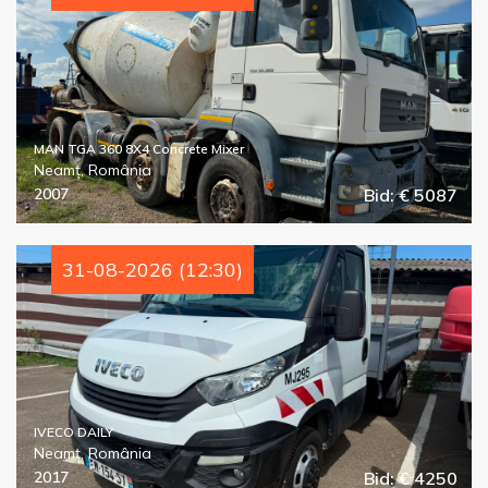
MAN TGA 360 8X4 Concrete Mixer
Neamț, România
2007
Bid: € 5087
31-08-2026 (12:30)
IVECO DAILY
Neamț, România
2017
Bid: € 4250