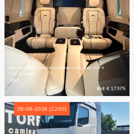
Mercedes Benz V300 EXCLUSIV-VIP LANG, FULL-TOP !!!
Dolj, România
2021
Bid: € 17375
28-08-2026 (12:00)