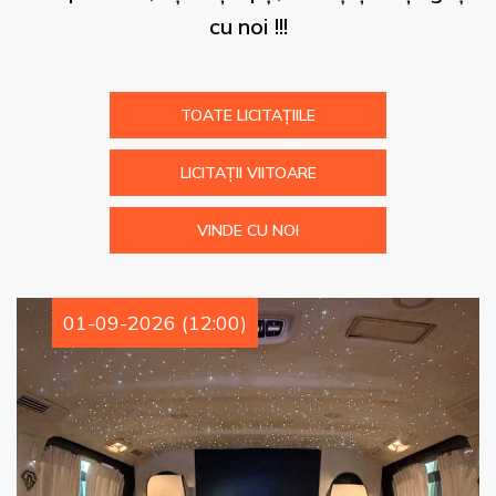
cu noi !!!
TOATE LICITAȚIILE
LICITAȚII VIITOARE
VINDE CU NOI
01-09-2026 (12:00)