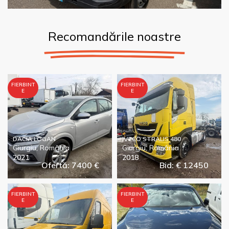
Recomandările noastre
FIERBINT
FIERBINT
E
E
DACIA LOGAN
IVECO STRALIS 480
Giurgiu, România
Giurgiu, România
2021
2018
Ofertă: 7400 €
Bid: € 12450
FIERBINT
FIERBINT
E
E