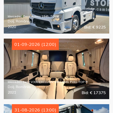
Mercedes-Benz Actros 1845, TOP!!!
Dolj, România
2020
Bid: € 9225
01-09-2026 (12:00)
Mercedes Benz V300 EXCLUSIV-VIP LANG, FULL-TOP !!!
Dolj, România
2021
Bid: € 17375
31-08-2026 (13:00)