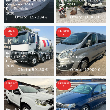
Beneteau Antares 36 Fly, Aer
Miniexcavator CAT 302.7 DCR, 2
Conditionat, TOP !!!
cupe, TOP !!!
Dolj, România
Cluj, România
2020
2021
Oferta: 157234 €
Oferta: 18860 €
FIERBINT
FIERBINT
E
E
Renault C 430 8×4 Beton Mixer
9mc, TOP !!!
Vama Ford Transit
Dolj, România
Neamț, România
2019
2018
Oferta: 59180 €
Oferta: 12900 €
FIERBINT
FIERBINT
E
E
Renault Duster 4x4
Skoda Rapid