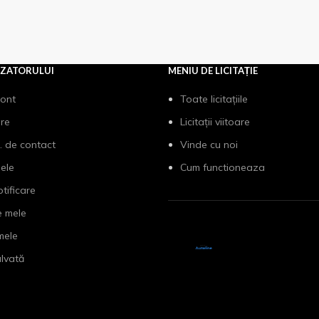
IZATORULUI
MENIU DE LICITAȚIE
cont
Toate licitațiile
are
Licitații viitoare
. de contact
Vinde cu noi
mele
Cum functioneaza
otificare
e mele
 mele
lvată