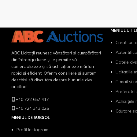
MENIUL UTIL
Creați un 
Autentific
ABC Licitații reunesc vânzători și cumpărători
din întreaga lume și le permite să
Datele dvs
comercializeze și să achiziționeze mărfuri
Licitațiile 
rapid și eficient. Oferim consiliere și suntem
deschiși să discutăm despre bunurile dvs.
E-mail și n
oricând!
Preferatel
+40 722 657 417
Achizițiile
+40 724 343 026
Căutare sa
MENIUL DE SUBSOL
Profil Instagram