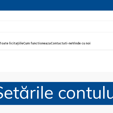
Toate licitațiile
Cum functioneaza
Contactati-ne
Vinde cu noi
Setările contulu