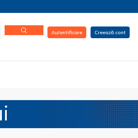
Autentificare
Creează cont
i