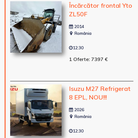
Încărcător frontal Yto
ZL50F
2014
România
12:30
1 Oferte: 7397 €
Isuzu M27 Refrigerat
8 EPL, NOU!!!
2026
România
12:30