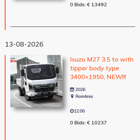
0 Bids: € 13492
13-08-2026
Isuzu M27 3.5 to with
tipper body type
3400×1950, NEW!!!
2026
România
12:00
0 Bids: € 10237