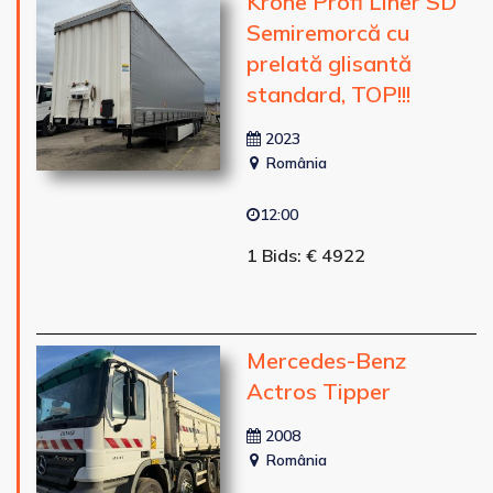
Krone Profi Liner SD
Semiremorcă cu
prelată glisantă
standard, TOP!!!
2023
România
12:00
1 Bids: € 4922
Mercedes-Benz
Actros Tipper
2008
România