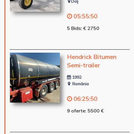
Dolj
05
:
55
:
48
5 Bids: € 2750
Hendrick Bitumen
Semi-trailer
1992
România
06
:
25
:
48
9 oferte: 5500 €