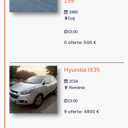
159
1985
Dolj
13:00
0 oferte: 500 €
Hyundai IX35
2014
România
13:00
9 oferte: 4900 €