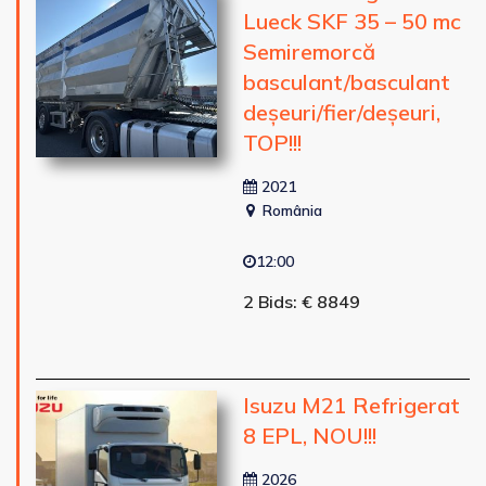
Lueck SKF 35 – 50 mc
Semiremorcă
basculant/basculant
deșeuri/fier/deșeuri,
TOP!!!
2021
România
12:00
2 Bids: € 8849
Isuzu M21 Refrigerat
8 EPL, NOU!!!
2026