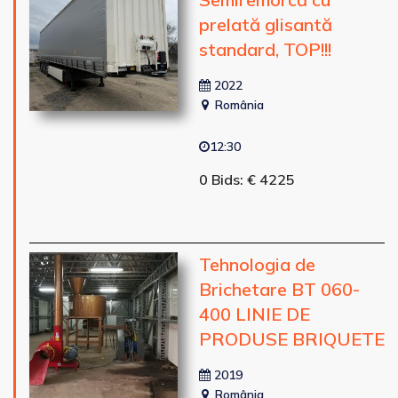
prelată glisantă
standard, TOP!!!
2022
România
12:30
0 Bids: € 4225
Tehnologia de
Brichetare BT 060-
400 LINIE DE
PRODUSE BRIQUETE
2019
România