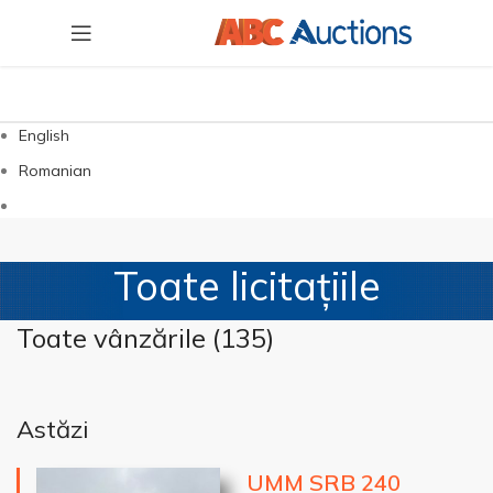
English
Romanian
Toate licitațiile
Toate vânzările (
135
)
Astăzi
UMM SRB 240