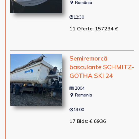
România
12:30
11 Oferte: 157234 €
Semiremorcă
basculante SCHMITZ-
GOTHA SKI 24
2004
România
13:00
17 Bids: € 6936