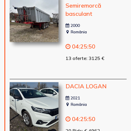
Semiremorcă
basculant
2000
România
04
:
25
:
48
13 oferte: 3125 €
DACIA LOGAN
2021
România
04
:
25
:
48
20 Bids: € 4962