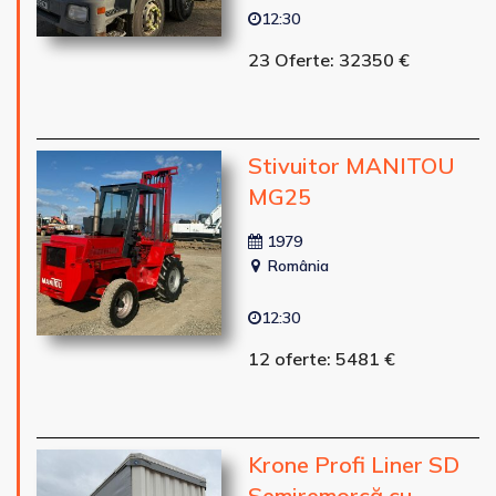
12:30
23 Oferte: 32350 €
Stivuitor MANITOU
MG25
1979
România
12:30
12 oferte: 5481 €
Krone Profi Liner SD
Semiremorcă cu