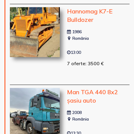
Hannomag K7-E
Bulldozer
1986
România
13:00
7 oferte: 3500 €
Man TGA 440 8x2
șasiu auto
2008
România
13:30