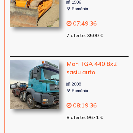
1986
România
07
:
49
:
34
7 oferte: 3500 €
Man TGA 440 8x2
șasiu auto
2008
România
08
:
19
:
34
8 oferte: 9671 €