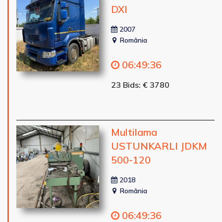
DXI
2007
România
06
:
49
:
34
23 Bids: € 3780
Multilama
USTUNKARLI JDKM
500-120
2018
România
06
:
49
:
34