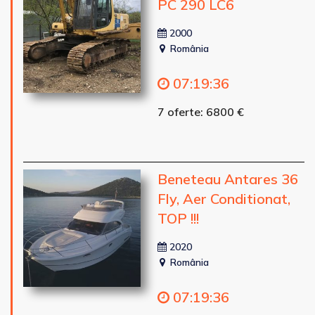
PC 290 LC6
2000
România
07
:
19
:
34
7 oferte: 6800 €
Beneteau Antares 36
Fly, Aer Conditionat,
TOP !!!
2020
România
07
:
19
:
34