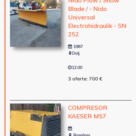
Nido Plow / Snow
Blade / - Nido
Universal
Electrohidraulik - SN
252
1987
Dolj
12:00
3 oferte: 700 €
COMPRESOR
KAESER M57
România