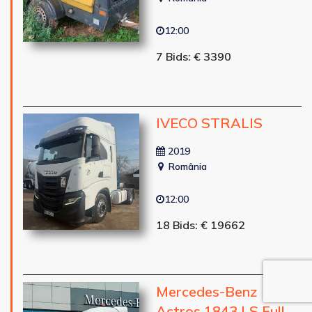
12:00
7 Bids: € 3390
IVECO STRALIS
2019
România
12:00
18 Bids: € 19662
Mercedes-Benz
Actros 1843 LS Full