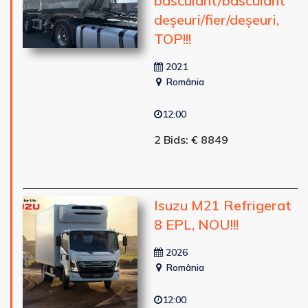
basculant/basculant
deșeuri/fier/deșeuri,
TOP!!!
2021
România
12:00
2 Bids: € 8849
Isuzu M21 Refrigerat
8 EPL, NOU!!!
2026
România
12:00