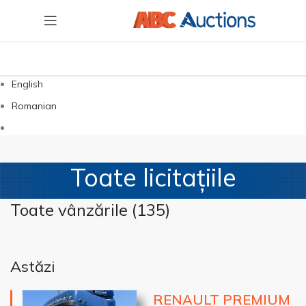
English
Romanian
Toate licitațiile
Toate vânzările (
135
)
Astăzi
RENAULT PREMIUM