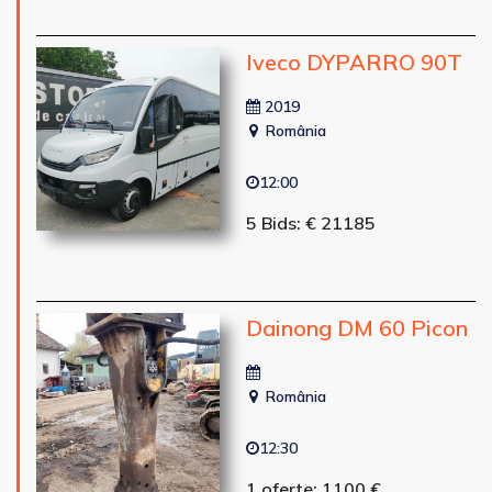
Iveco DYPARRO 90T
2019
România
12:00
5 Bids: € 21185
Dainong DM 60 Picon
România
12:30
1 oferte: 1100 €