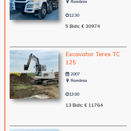
România
12:30
5 Bids: € 30974
Excavator Terex TC
125
2007
România
13:00
13 Bids: € 11764