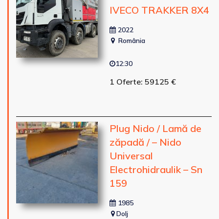
IVECO TRAKKER 8X4
2022
România
12:30
1 Oferte: 59125 €
Plug Nido / Lamă de
zăpadă / – Nido
Universal
Electrohidraulik – Sn
159
1985
Dolj