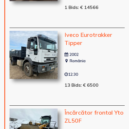
1 Bids: € 14566
Iveco Eurotrakker
Tipper
2002
România
12:30
13 Bids: € 6500
Încărcător frontal Yto
ZL50F