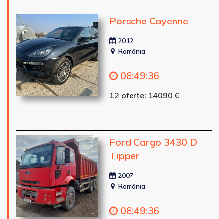
Porsche Cayenne
2012
România
08
:
49
:
34
12 oferte: 14090 €
Ford Cargo 3430 D
Tipper
2007
România
08
:
49
:
34