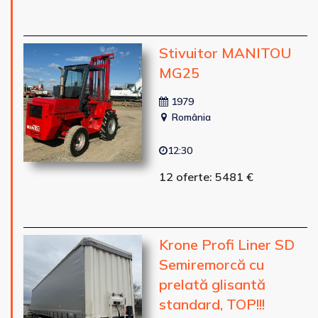
Stivuitor MANITOU
MG25
1979
România
12:30
12 oferte: 5481 €
Krone Profi Liner SD
Semiremorcă cu
prelată glisantă
standard, TOP!!!