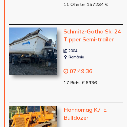
11 Oferte: 157234 €
Schmitz-Gotha Ski 24
Tipper Semi-trailer
2004
România
07
:
49
:
34
17 Bids: € 6936
Hannomag K7-E
Bulldozer