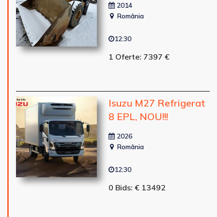
2014
România
12:30
1 Oferte: 7397 €
Isuzu M27 Refrigerat
8 EPL, NOU!!!
2026
România
12:30
0 Bids: € 13492