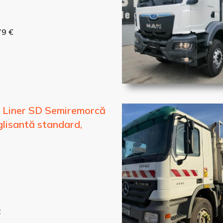
79 €
i Liner SD Semiremorcă
glisantă standard,
2