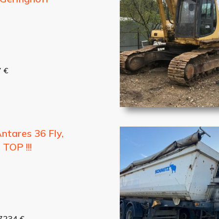
7 €
ntares 36 Fly,
 TOP !!!
57234 €