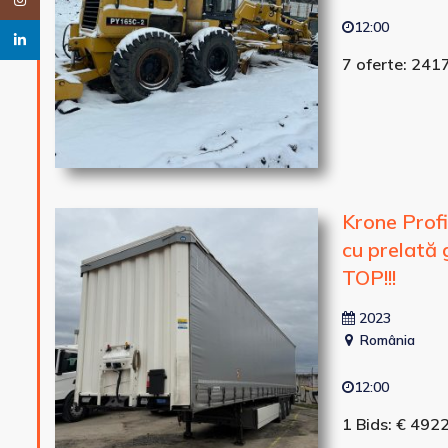
Instagram
12:00
linkedin
7 oferte: 241
Krone Prof
cu prelată 
TOP!!!
2023
România
12:00
1 Bids: € 492