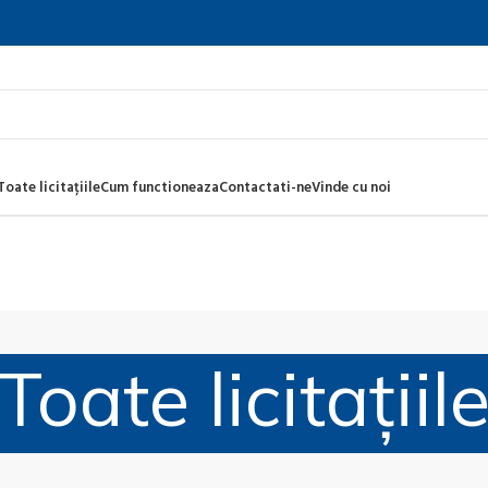
Toate licitațiile
Cum functioneaza
Contactati-ne
Vinde cu noi
Toate licitațiil