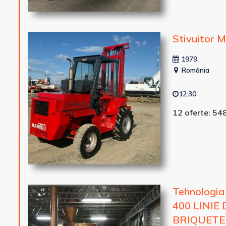
Stivuitor
1979
România
12:30
12 oferte: 54
Tehnologia
400 LINIE
BRIQUETE