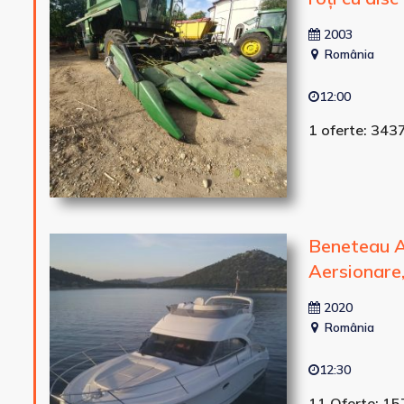
2003
România
12:00
1 oferte: 343
Beneteau A
Aersionare,
2020
România
12:30
11 Oferte: 1