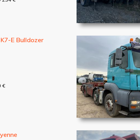
K7-E Bulldozer
0 €
ayenne