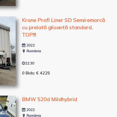
Krone Profi Liner SD Semiremorcă
cu prelată glisantă standard,
TOP!!!
2022
România
12:30
0 Bids: € 4225
BMW 520d Mildhybrid
2022
România