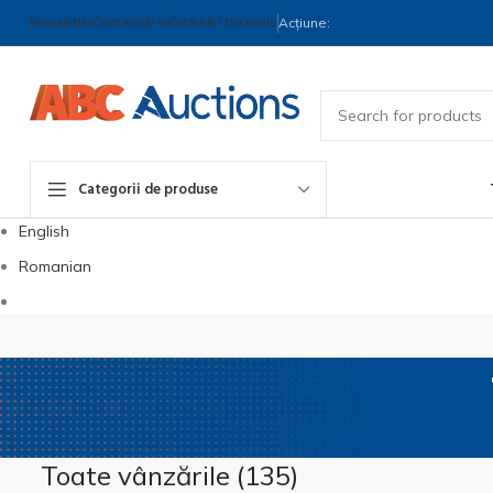
Newsletter
Contactati-ne
Întrebări frecvente
Acțiune:
Categorii de produse
English
Romanian
Toate vânzările (
135
)