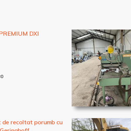
PREMIUM DXI
80
 de recoltat porumb cu
c Geringhoff