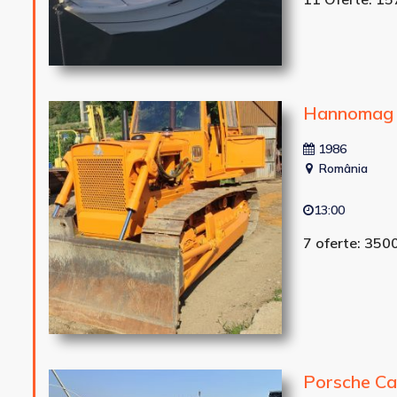
Hannomag 
1986
România
13:00
7 oferte: 350
Porsche C