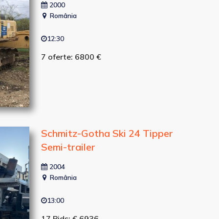
2000
România
12:30
7 oferte: 6800 €
Schmitz-Gotha Ski 24 Tipper
Semi-trailer
2004
România
13:00
17 Bids: € 6936