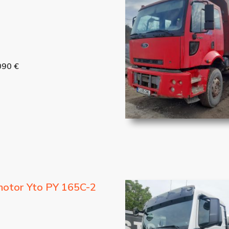
090 €
motor Yto PY 165C-2