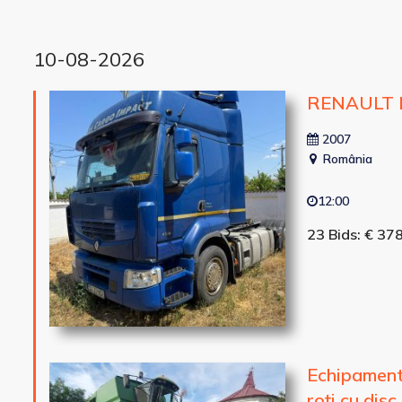
10-08-2026
RENAULT 
2007
România
12:00
23 Bids: € 37
Echipament
roți cu dis