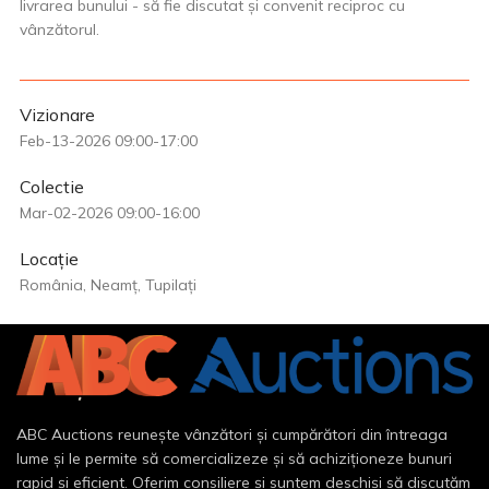
livrarea bunului - să fie discutat și convenit reciproc cu
vânzătorul.
Vizionare
Feb-13-2026 09:00-17:00
Colectie
Mar-02-2026 09:00-16:00
Locație
România, Neamț, Tupilați
ABC Auctions reunește vânzători și cumpărători din întreaga
lume și le permite să comercializeze și să achiziționeze bunuri
rapid și eficient. Oferim consiliere și suntem deschiși să discutăm