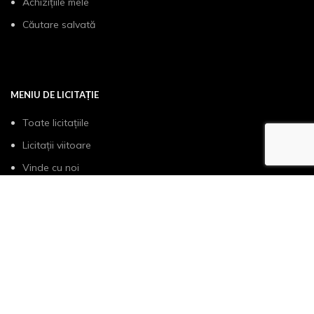
Achizițiile mele
Căutare salvată
MENIU DE LICITAȚIE
Toate licitațiile
Licitații viitoare
Vinde cu noi
Cum functioneaza