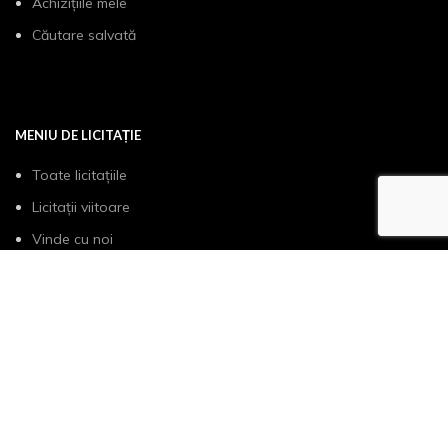
Achizițiile mele
Căutare salvată
MENIU DE LICITAȚIE
Toate licitațiile
Licitații viitoare
Vinde cu noi
Cum functioneaza