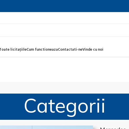
Toate licitațiile
Cum functioneaza
Contactati-ne
Vinde cu noi
Categorii