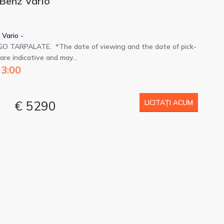
Benz Vario
Vario -
O TARPALATE. *The date of viewing and the date of pick-
are indicative and may…
13:00
€ 5290
LICITAȚI ACUM