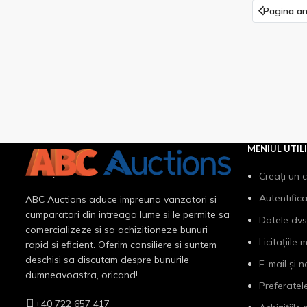
Pagina an
MENIUL UTIL
Creați un 
Autentific
ABC Auctions aduce impreuna vanzatori si
cumparatori din intreaga lume si le permite sa
Datele dvs
comercializeze si sa achizitioneze bunuri
Licitațiile 
rapid si eficient. Oferim consiliere si suntem
deschisi sa discutam despre bunurile
E-mail și n
dumneavoastra, oricand!
Preferatel
+40 722 657 417