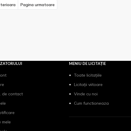
terioara
Pagina urmatoare
IZATORULUI
MENIU DE LICITAȚIE
cont
Toate licitațiile
are
Licitații viitoare
. de contact
Vinde cu noi
mele
Cum functioneaza
otificare
e mele