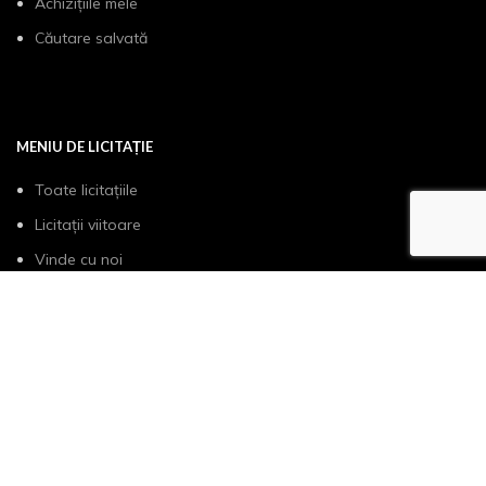
Achizițiile mele
Căutare salvată
MENIU DE LICITAȚIE
Toate licitațiile
Licitații viitoare
Vinde cu noi
Cum functioneaza