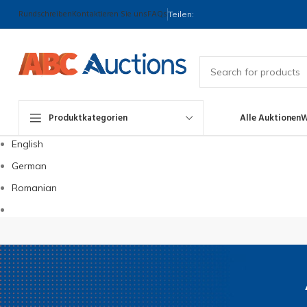
Rundschreiben
Kontaktieren Sie uns
FAQs
Teilen:
Produktkategorien
Alle Auktionen
W
English
German
Romanian