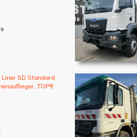
79
i Liner SD Standard
enauflieger, TOP!!!
2