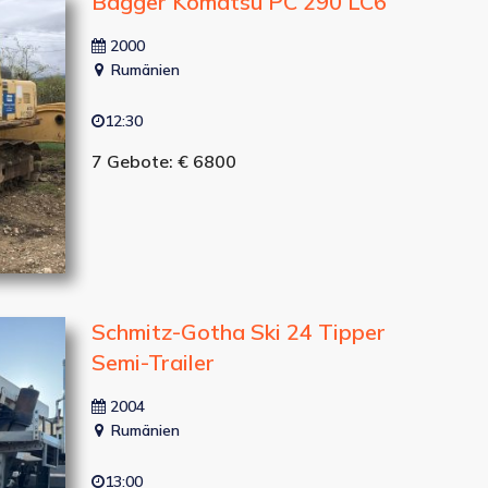
Bagger Komatsu PC 290 LC6
2000
Rumänien
12:30
7 Gebote: € 6800
Schmitz-Gotha Ski 24 Tipper
Semi-Trailer
2004
Rumänien
13:00