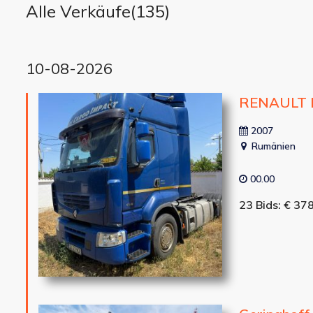
Alle Verkäufe(
135
)
10-08-2026
RENAULT 
2007
Rumänien
00.00
23 Bids: € 37