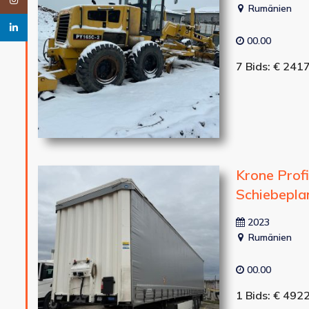
Instagram
Rumänien
linkedin
00.00
7 Bids: € 241
Krone Prof
Schiebeplan
2023
Rumänien
00.00
1 Bids: € 492