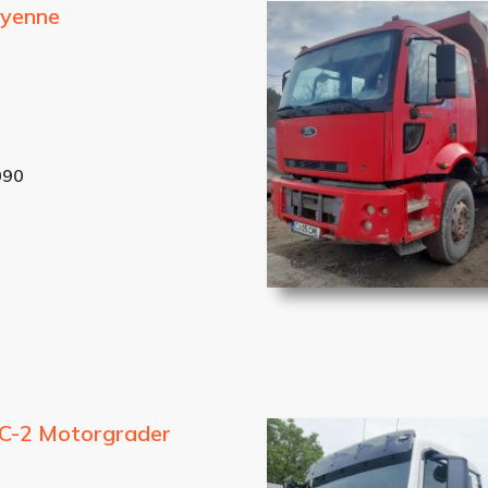
ayenne
090
C-2 Motorgrader