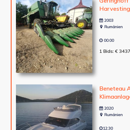
Geringhoff
Harvesting
2003
Rumänien
00.00
1 Bids: € 343
Beneteau A
Klimaanlage,
2020
Rumänien
12:30