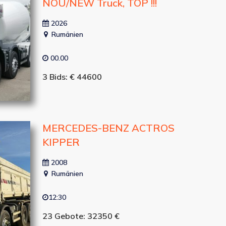
NOU/NEW Truck, TOP !!!
2026
Rumänien
00.00
3 Bids: € 44600
MERCEDES-BENZ ACTROS
KIPPER
2008
Rumänien
12:30
23 Gebote: 32350 €