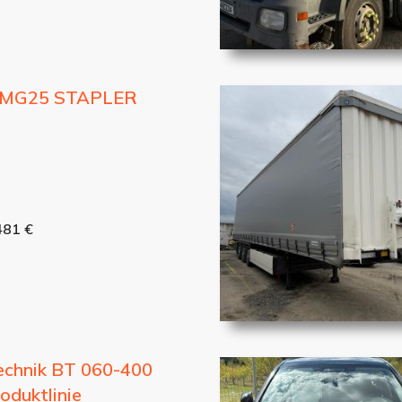
MG25 STAPLER
481 €
technik BT 060-400
oduktlinie