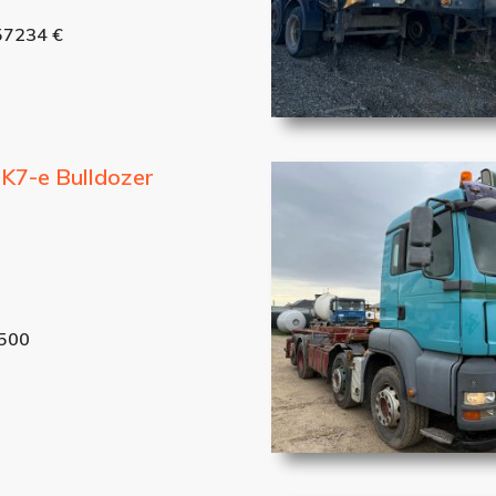
57234 €
K7-e Bulldozer
3500