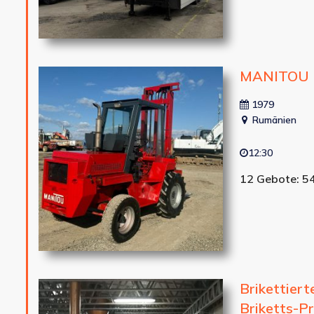
MANITOU 
1979
Rumänien
12:30
12 Gebote: 5
Brikettier
Briketts-Pr