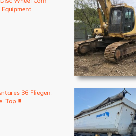
 Disc Wheel Corn
 Equipment
7
ntares 36 Fliegen,
 Top !!!