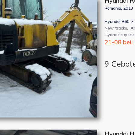
Hyundai R
Romania, 2013
Hyundai R60-7 
New tracks, Ai
Hydraulic quick
21-08 bei:
9 Gebot
Hyundai H