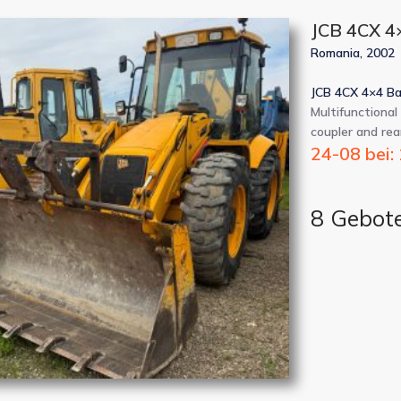
JCB 4CX 4
Romania, 2002
JCB 4CX 4×4 Ba
Multifunctional
coupler and re
24-08 bei:
8 Gebot