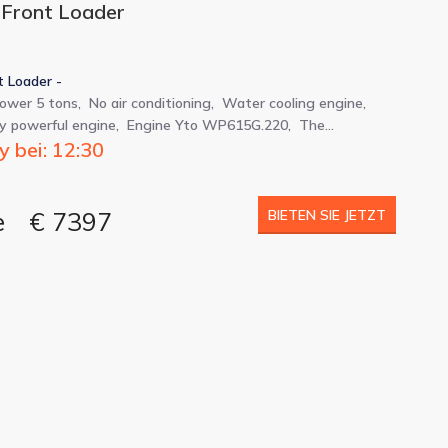
 Front Loader
t Loader -
power 5 tons, No air conditioning, Water cooling engine,
ry powerful engine, Engine Yto WP615G.220, The…
 bei: 12:30
e
€ 7397
BIETEN SIE JETZT