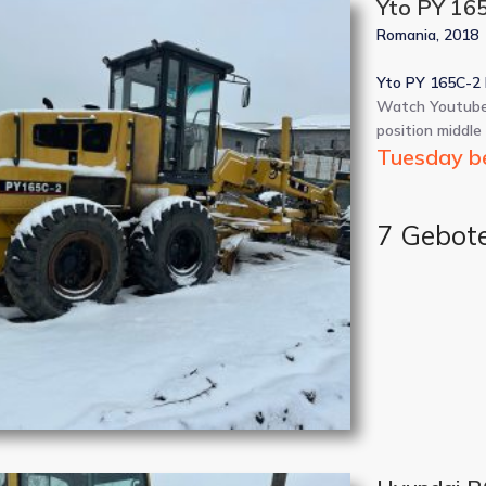
Yto PY 16
Romania, 2018
Yto PY 165C-2 
Watch Youtube 
position middle 
Tuesday be
7 Gebot