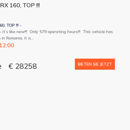
X 160, TOP !!!
, TOP !!! -
it’s like new!!! Only 579 operating hours!!! This vehicle has
 in Romania, it is…
 12:00
e
€ 28258
BIETEN SIE JETZT