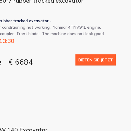
60-7 rubber tracked excavator
rubber tracked excavator -
r conditioning not working, Yanmar 4TNV94L engine,
 coupler, Front blade, The machine does not look good…
 13:30
e
€ 6684
BIETEN SIE JETZT
W 140 Excavator