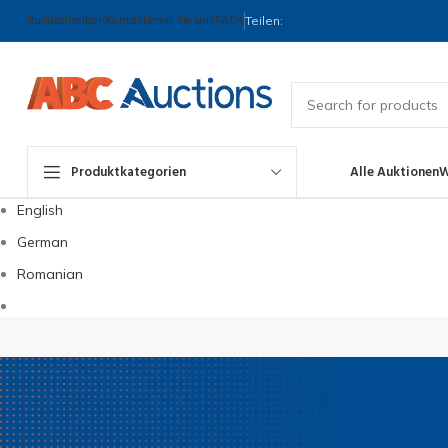
Rundschreiben
Kontaktieren Sie uns
FAQs
Teilen:
Produktkategorien
Alle Auktionen
W
English
German
Romanian