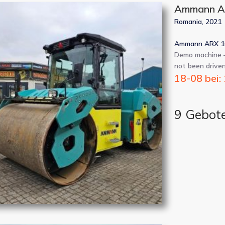
Ammann AR
Romania, 2021
Ammann ARX 160
Demo machine – 
not been driven
18-08 bei:
9 Gebot