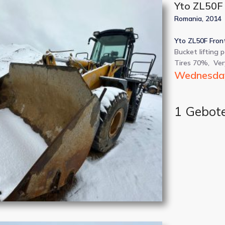
Yto ZL50F
Romania, 2014
Yto ZL50F Fron
Bucket lifting 
Tires 70%, Ve
Wednesday
1 Gebot