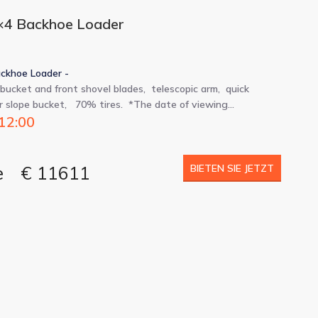
×4 Backhoe Loader
ckhoe Loader -
 bucket and front shovel blades, telescopic arm, quick
ar slope bucket, 70% tires. *The date of viewing…
 12:00
e
€ 11611
BIETEN SIE JETZT