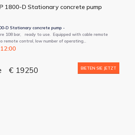
P 1800-D Stationary concrete pump
0-D Stationary concrete pump -
re 108 bar, ready to use. Equipped with cable remote
io remote control, low number of operating…
 12:00
e
€ 19250
BIETEN SIE JETZT