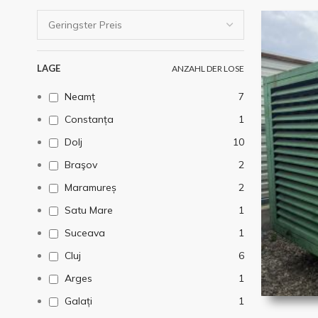
LAGE
ANZAHL DER LOSE
Neamț
7
Constanța
1
Dolj
10
Braşov
2
Maramureș
2
Satu Mare
1
Suceava
1
Cluj
6
Arges
1
Galați
1