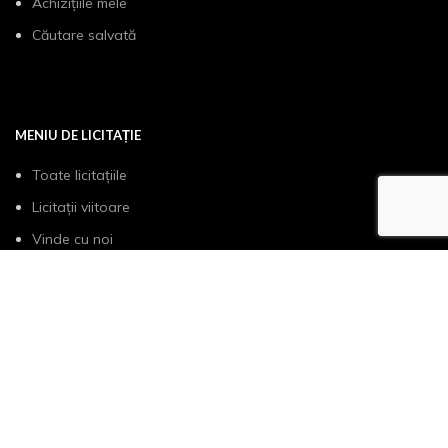
Achizițiile mele
Căutare salvată
MENIU DE LICITAȚIE
Toate licitațiile
Licitații viitoare
Vinde cu noi
Cum functioneaza