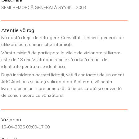
Descriere
SEMI-REMORCĂ GENERALĂ SYY3K - 2003
Atenție vă rog
Nu există drept de retragere. Consultați Termenii generali de
utilizare pentru mai multe informații.
Vârsta minimă de participare la zilele de vizionare și livrare
este de 18 ani. Vizitatorii trebuie să aducă un act de
identitate pentru a se identifica.
După închiderea acestei licitații, veți fi contactat de un agent
ABC Auctions și puteți solicita o dată alternativă pentru
livrarea bunului - care urmează să fie discutată și convenită
de comun acord cu vânzătorul.
Vizionare
15-04-2026 09:00-17:00