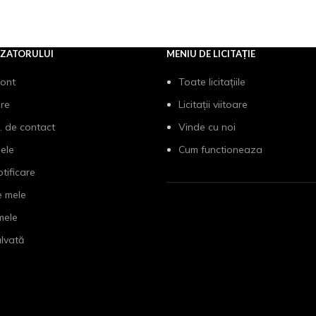
IZATORULUI
MENIU DE LICITAȚIE
cont
Toate licitațiile
are
Licitații viitoare
. de contact
Vinde cu noi
mele
Cum functioneaza
otificare
e mele
 mele
lvată