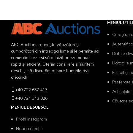
MENIUL UTIL
Creați un 
Autentific
ABC Auctions reunește vânzători și
cumpărători din întreaga lume și le permite să
Datele dvs
comercializeze și să achiziționeze bunuri
Licitațiile 
rapid și eficient. Oferim consiliere și suntem
deschiși să discutăm despre bunurile dvs.
E-mail și n
oricând!
Preferatel
+40 722 657 417
Achizițiile
+40 724 343 026
Căutare sa
MENIUL DE SUBSOL
Profil Instagram
Noua colectie