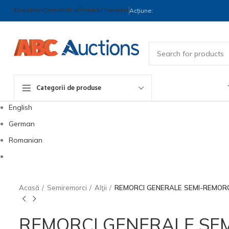
Newsletter
Contactati-ne
Întrebări frecvente
Acțiune:
Categorii de produse
English
German
Romanian
Acasă
Semiremorci
Alţii
REMORCI GENERALE SEMI-REMOR
REMORCI GENERALE SE