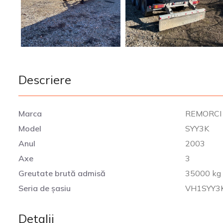
Descriere
Marca
REMORCI
Model
SYY3K
Anul
2003
Axe
3
Greutate brută admisă
35000 kg
Seria de șasiu
VH1SYY3
Detalii