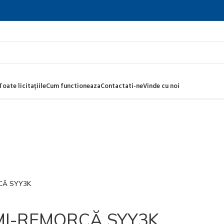
Toate licitațiile
Cum functioneaza
Contactati-ne
Vinde cu noi
CĂ SYY3K
MI-REMORCĂ SYY3K