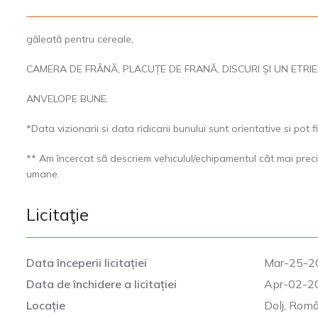
găleată pentru cereale,
CAMERA DE FRÂNĂ, PLACUȚE DE FRANĂ, DISCURI ȘI UN ETRIE
ANVELOPE BUNE.
*Data vizionarii si data ridicarii bunului sunt orientative si po
** Am încercat să descriem vehiculul/echipamentul cât mai preci
umane.
Licitaţie
Data începerii licitației
Mar-25-2
Data de închidere a licitației
Apr-02-20
Locație
Dolj, Rom