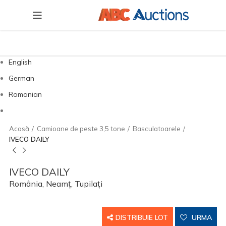
English
German
Romanian
Acasă
Camioane de peste 3,5 tone
Basculatoarele
IVECO DAILY
IVECO DAILY
România, Neamț, Tupilați
DISTRIBUIE LOT
URMA