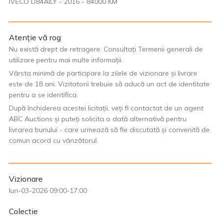
IVECO D84AILY - 2016 - 84000 KM
Atenție vă rog
Nu există drept de retragere. Consultați Termenii generali de
utilizare pentru mai multe informații.
Vârsta minimă de participare la zilele de vizionare și livrare
este de 18 ani. Vizitatorii trebuie să aducă un act de identitate
pentru a se identifica.
După închiderea acestei licitații, veți fi contactat de un agent
ABC Auctions și puteți solicita o dată alternativă pentru
livrarea bunului - care urmează să fie discutată și convenită de
comun acord cu vânzătorul.
Vizionare
Iun-03-2026 09:00-17:00
Colectie