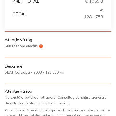
PREȚ TOTAL
€ 1059.3
€
TOTAL
1281.753
Atenție vă rog
Sub rezerva alocării
Descriere
SEAT Cordoba - 2008 - 125.900 km
Atenție vă rog
Nu există dreptul de retragere. Consultați condițiile generale
de utilizare pentru mai multe informații.
Vârsta minimă pentru participarea la vizionare și zile de livrare
este de 18 ani. Vizitatorii trebuie să aducă un document de