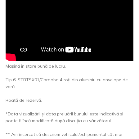
Mașină în stare bună de lucru,
Tip 6LSTBTSX01/Cordoba 4 roți din aluminiu cu anvelope de
vară,
Roată de rezervă.
*Data vizualizării și data preluării bunului este indicativă și
poate fi încă modificată după discuția cu vânzătorul.
** Am încercat să descriem vehiculul/echipamentul cât mai