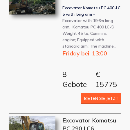
Excavator Komatsu PC 400-LC
5 with long arm -
Excavator with 19.6m long
arm, Komatsu PC 400 LC-5;
Weight 45 to; Cummins
engine; Equipped with
standard arm; The machine…
Friday bei: 13:00
8
€
Gebote
15775
BIETEN SIE JETZT
Excavator Komatsu
PC 290 LC6