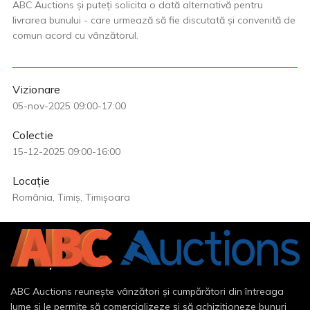
ABC Auctions și puteți solicita o dată alternativă pentru
livrarea bunului - care urmează să fie discutată și convenită de
comun acord cu vânzătorul.
Vizionare
05-nov-2025 09:00-17:00
Colectie
15-12-2025 09:00-16:00
Locație
România, Timiș, Timișoara
ABC Auctions reunește vânzători și cumpărători din întreaga
lume și le permite să comercializeze și să achiziționeze bunuri