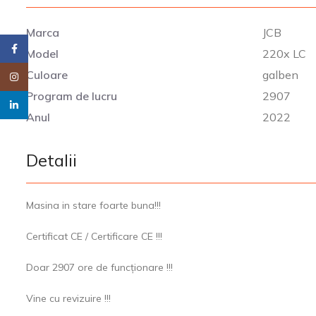
Marca
JCB
Facebook
Model
220x LC
Culoare
galben
Instagram
Program de lucru
2907
linkedin
Anul
2022
Detalii
Masina in stare foarte buna!!!
Certificat CE / Certificare CE !!!
Doar 2907 ore de funcționare !!!
Vine cu revizuire !!!