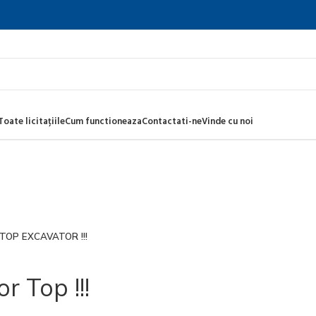
Toate licitațiile
Cum functioneaza
Contactati-ne
Vinde cu noi
 TOP EXCAVATOR !!!
r Top !!!