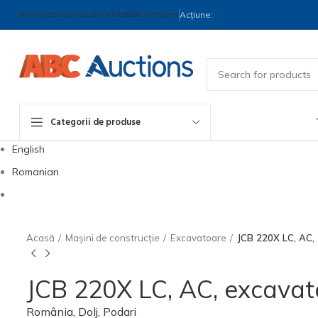
Newsletter
Contactati-ne
Întrebări frecvente
Acțiune:
Categorii de produse
English
Romanian
Acasă
Mașini de construcție
Excavatoare
JCB 220X LC, AC,
JCB 220X LC, AC, excavato
România, Dolj, Podari