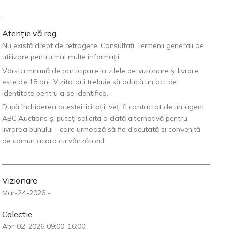
Atenție vă rog
Nu există drept de retragere. Consultați Termenii generali de
utilizare pentru mai multe informații.
Vârsta minimă de participare la zilele de vizionare și livrare
este de 18 ani. Vizitatorii trebuie să aducă un act de
identitate pentru a se identifica.
După închiderea acestei licitații, veți fi contactat de un agent
ABC Auctions și puteți solicita o dată alternativă pentru
livrarea bunului - care urmează să fie discutată și convenită
de comun acord cu vânzătorul.
Vizionare
Mar-24-2026 -
Colectie
Apr-02-2026 09:00-16:00