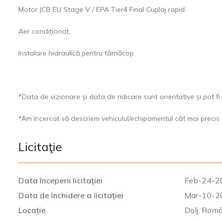
Motor JCB EU Stage V / EPA Tier4 Final Cuplaj rapid
Aer condiționat,
Instalare hidraulică pentru târnăcop.
*Data de vizionare și data de ridicare sunt orientative și pot fi
*Am încercat să descriem vehiculul/echipamentul cât mai precis 
Licitaţie
Data începerii licitației
Feb-24-2
Data de închidere a licitației
Mar-10-2
Locație
Dolj, Rom