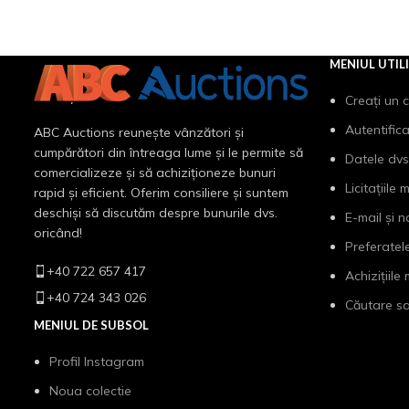
MENIUL UTIL
Creați un 
Autentific
ABC Auctions reunește vânzători și
cumpărători din întreaga lume și le permite să
Datele dvs
comercializeze și să achiziționeze bunuri
Licitațiile 
rapid și eficient. Oferim consiliere și suntem
deschiși să discutăm despre bunurile dvs.
E-mail și n
oricând!
Preferatel
+40 722 657 417
Achizițiile
+40 724 343 026
Căutare sa
MENIUL DE SUBSOL
Profil Instagram
Noua colectie