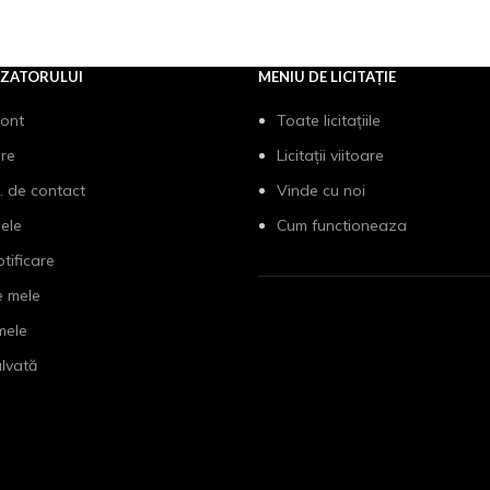
IZATORULUI
MENIU DE LICITAȚIE
cont
Toate licitațiile
are
Licitații viitoare
. de contact
Vinde cu noi
mele
Cum functioneaza
otificare
e mele
 mele
lvată