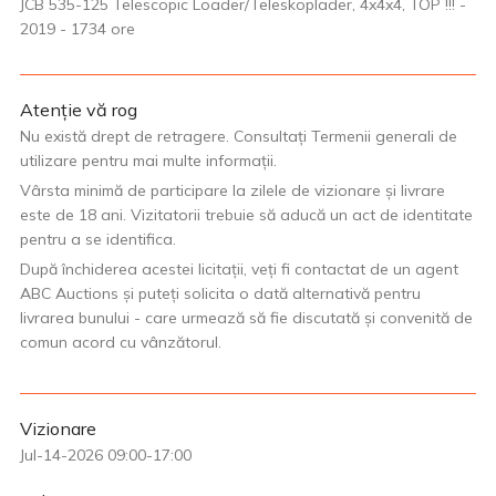
JCB 535-125 Telescopic Loader/Teleskoplader, 4x4x4, TOP !!! -
2019 - 1734 ore
Atenție vă rog
Nu există drept de retragere. Consultați Termenii generali de
utilizare pentru mai multe informații.
Vârsta minimă de participare la zilele de vizionare și livrare
este de 18 ani. Vizitatorii trebuie să aducă un act de identitate
pentru a se identifica.
După închiderea acestei licitații, veți fi contactat de un agent
ABC Auctions și puteți solicita o dată alternativă pentru
livrarea bunului - care urmează să fie discutată și convenită de
comun acord cu vânzătorul.
Vizionare
Jul-14-2026 09:00-17:00