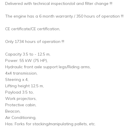
Delivered with technical inspection/oil and filter change !!!
The engine has a 6 month warranty / 350 hours of operation !!!
CE certificate/CE certification,
Only 1734 hours of operation !!!
Capacity 3.5 to - 12.5 m,
Power: 55 kW (75 HP),
Hydraulic front axle support legs/Riding arms,
4x4 transmission,
Steering x 4,
Lifting height 12.5 m,
Payload 3.5 to,
Work projectors,
Protective cabin,
Beacon,
Air Conditioning,
Has: Forks for stacking/manipulating pallets, etc.