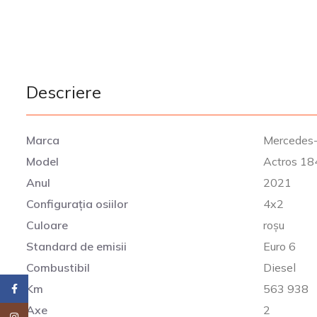
Descriere
Marca
Mercedes
Model
Actros 1
Anul
2021
Configurația osiilor
4x2
Culoare
roșu
Standard de emisii
Euro 6
Combustibil
Diesel
Km
563 938
Facebook
Axe
2