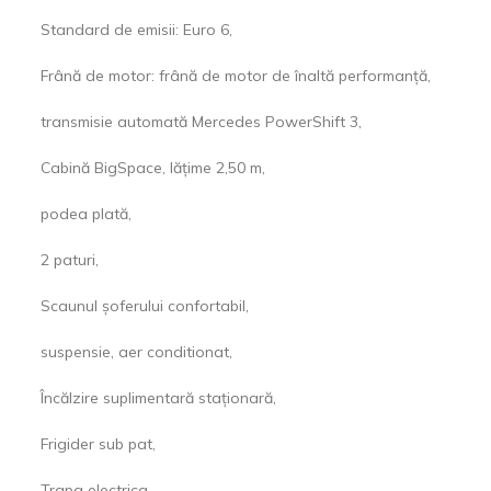
Standard de emisii: Euro 6,
Frână de motor: frână de motor de înaltă performanță,
transmisie automată Mercedes PowerShift 3,
Cabină BigSpace, lățime 2,50 m,
podea plată,
2 paturi,
Scaunul șoferului confortabil,
suspensie, aer conditionat,
Încălzire suplimentară staționară,
Frigider sub pat,
Trapa electrica,