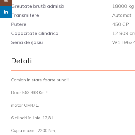
Instagram
Greutate brută admisă
18000 kg
linkedin
Transmitere
Automat
Putere
450 CP
Capacitate cilindrica
12 809 c
Seria de șasiu
W1T9634
Detalii
Camion in stare foarte buna!!!
Doar 563.938 Km !!!
motor OM471,
6 cilindri în linie, 12,8 l,
Cuplu maxim: 2200 Nm,