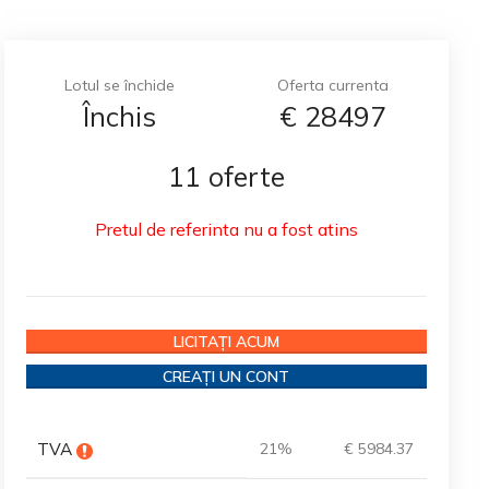
Lotul se închide
Oferta currenta
Închis
€
28497
11 oferte
Pretul de referinta nu a fost atins
LICITAȚI ACUM
CREAȚI UN CONT
TVA
21%
€ 5984.37