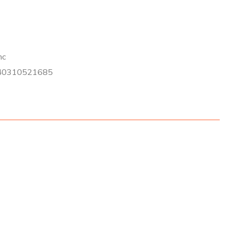
mc
0310521685