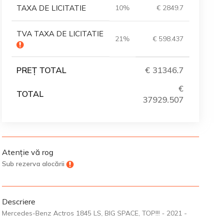
TAXA DE LICITATIE
10%
€ 2849.7
TVA TAXA DE LICITATIE
21%
€ 598.437
PREȚ TOTAL
€ 31346.7
€
TOTAL
37929.507
Atenție vă rog
Sub rezerva alocării
Descriere
Mercedes-Benz Actros 1845 LS, BIG SPACE, TOP!!! - 2021 -