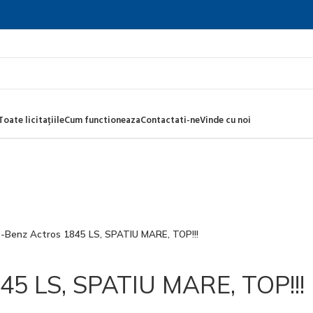
Toate licitațiile
Cum functioneaza
Contactati-ne
Vinde cu noi
-Benz Actros 1845 LS, SPATIU MARE, TOP!!!
45 LS, SPATIU MARE, TOP!!!